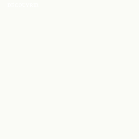
DÉCOUVRIR
Canapé en velours :
le guide ultime