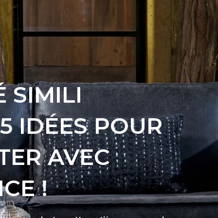
 SIMILI
15 IDÉES POUR
TER AVEC
CE !