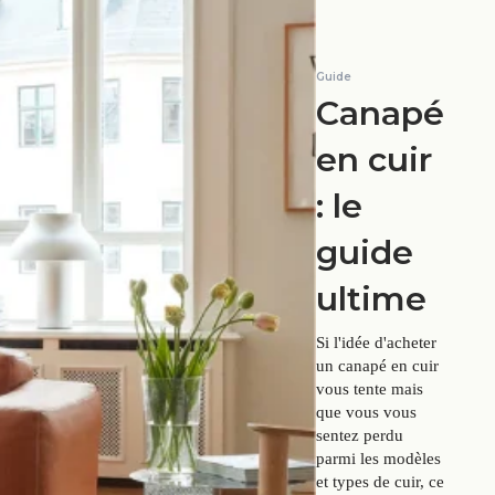
Guide
Canapé
en cuir
: le
guide
ultime
Si l'idée d'acheter
un canapé en cuir
vous tente mais
que vous vous
sentez perdu
parmi les modèles
et types de cuir, ce