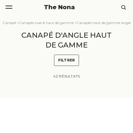
The Nona
Canapé
>
Canapés luxe & haut de gamme
>
Canapés haut de gamme angle
CANAPÉ D'ANGLE HAUT
DE GAMME
FILTRER
42 RÉSULTATS