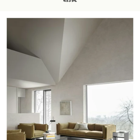
4539€