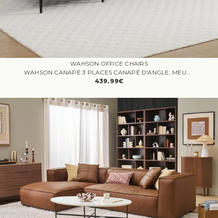
WAHSON OFFICE CHAIRS
WAHSON CANAPÉ 3 PLACES CANAPÉ D'ANGLE, MEUBLE REMBOURRÉ DESIGN, CANAPÉ MODERNE SCANDINAVE POUR SALON, CHAMBRE D’AMI, CHENILLE, CAFÉ
439.99€