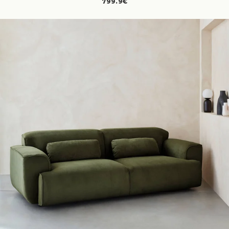
799.9€