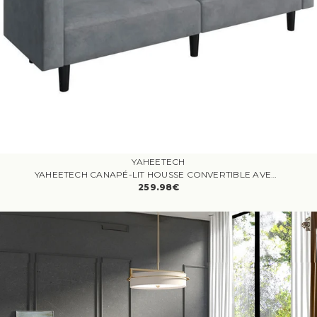
YAHEETECH
YAHEETECH CANAPÉ-LIT HOUSSE CONVERTIBLE AVEC DOSSIER RÉGLABLE FONCTION DE COUCHAGE CANAPÉ D'ANGLE 3 PLACES EN VELOURS GRIS
259.98€