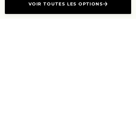
VOIR TOUTES LES OPTIONS
L'Entreprise
Les Produits
A propos
Canapés droits
Nous contacter
Canapés convertibles
Travailler avec nous
Canapés d'angle
Presse et Partenariat
Canapés modulables
Mention de l'annonceur
Canapés relax
Le Lab
Les Dossiers
Les Guides
Les canapés haut de
gamme