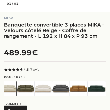
01
/
01
MIKA
Banquette convertible 3 places MIKA -
Velours côtelé Beige - Coffre de
rangement - L 192 x H 84 x P 93 cm
489.99€
4.5
· 7 avis
COULEURS :
TAILLES :