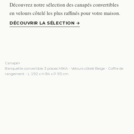
Découvrez notre sélection des canapés convertibles
en velours côtelé les plus raffinés pour votre maison.
DÉCOUVRIR LA SÉLECTION
→
Canapé
>
Banquette convertible 3 places MIKA - Velours côtelé Beige - Coffre de
rangement - L 192 x H 84 x P 93 cm