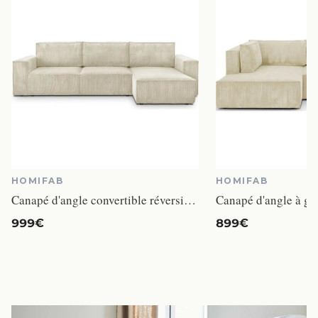
HOMIFAB
HOMIFAB
Canapé d'angle convertible réversible 5 places avec coffre de rangement en velours côtelé Beige - Harper
999€
899€