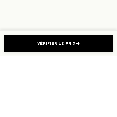
VÉRIFIER LE PRIX
L'Entreprise
Les Produits
A propos
Canapés droits
Nous contacter
Canapés convertibles
Travailler avec nous
Canapés d'angle