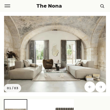
The Nona
01
/
03