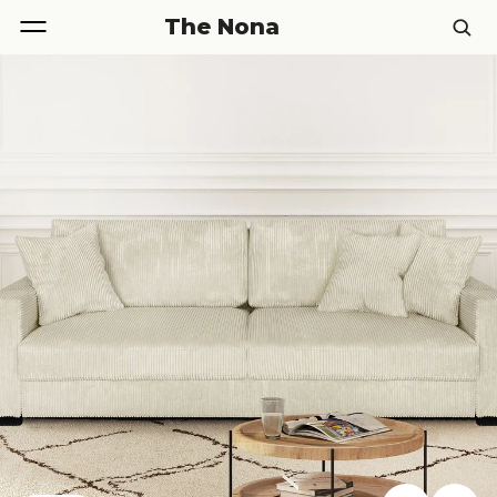
The Nona