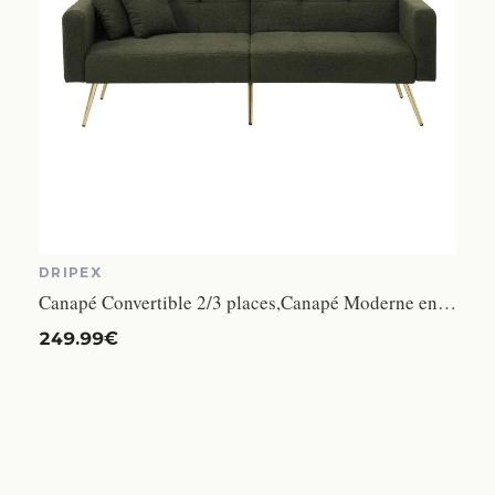
DRIPEX
Canapé Convertible 2/3 places,Canapé Moderne en Sherpa,Canapé-lit pliable pour salon,pieds dorés,Vert,175×64×72cm
249.99€