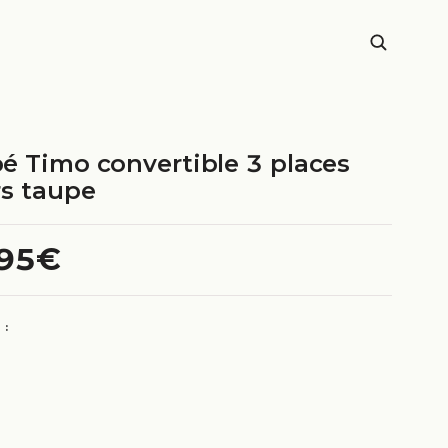
é Timo convertible 3 places
rs taupe
.95€
 :