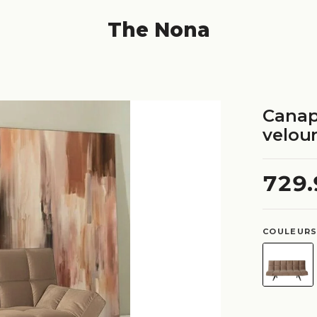
The Nona
Canap
velou
729
COULEURS