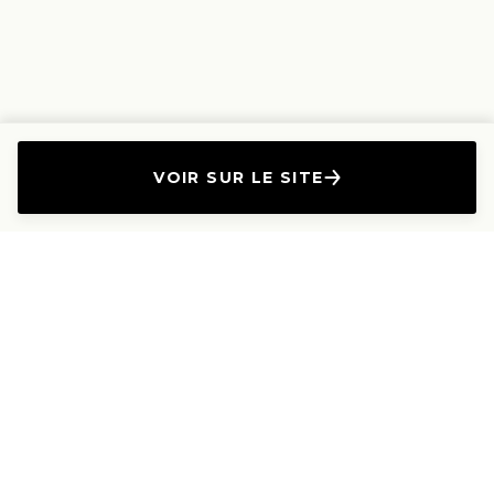
VOIR SUR LE SITE
L'Entreprise
Les Produits
A propos
Canapés droits
Nous contacter
Canapés convertibles
Travailler avec nous
Canapés d'angle
Presse et Partenariat
Canapés modulables