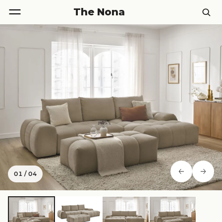
The Nona
01
/
04