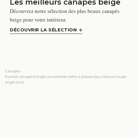
Les meilleurs canapés beige
Découvrez notre sélection des plus beaux canapés
beige pour votre intérieur.
DÉCOUVRIR LA SÉLECTION
→
Canapé
>
Everest canapé d'angle convertible coffre 4 places tissu texturé taupe
angle droit