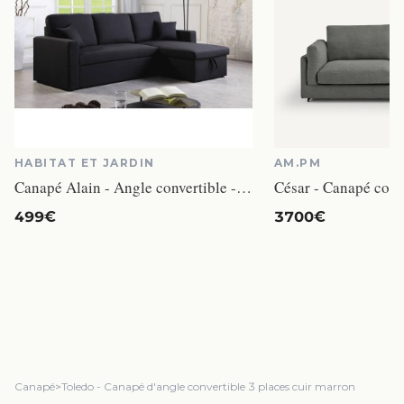
HABITAT ET JARDIN
AM.PM
Canapé Alain - Angle convertible - Noir
499€
3700€
Canapé
>
Toledo - Canapé d'angle convertible 3 places cuir marron