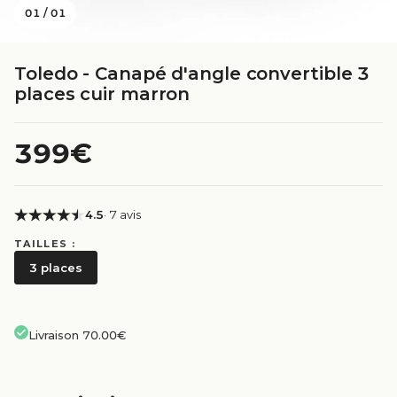
01
/
01
Toledo - Canapé d'angle convertible 3
places cuir marron
399€
4.5
· 7 avis
TAILLES :
3 places
Livraison 70.00€