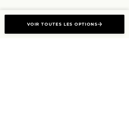
VOIR TOUTES LES OPTIONS
L'Entreprise
Les Produits
A propos
Canapés droits
Nous contacter
Canapés convertibles
Travailler avec nous
Canapés d'angle
Presse et Partenariat
Canapés modulables
Mention de l'annonceur
Canapés relax