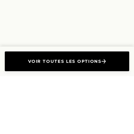
VOIR TOUTES LES OPTIONS
L'Entreprise
Les Produits
A propos
Canapés droits
Nous contacter
Canapés convertibles