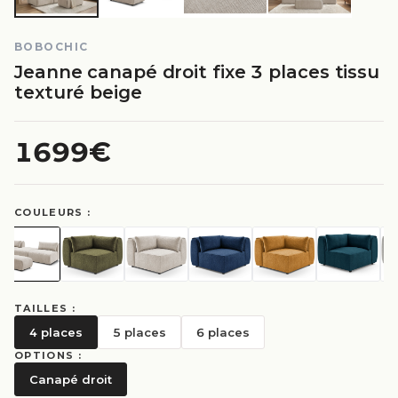
BOBOCHIC
Jeanne canapé droit fixe 3 places tissu
texturé beige
1699€
COULEURS :
TAILLES :
4 places
5 places
6 places
OPTIONS :
Canapé droit