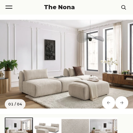
The Nona
01
/
04