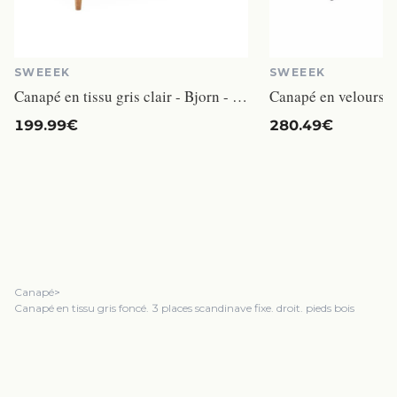
SWEEEK
SWEEEK
Canapé en tissu gris clair - Bjorn - Canapé 2 places fixe droit pieds bois. style scandinave
199.99€
280.49€
Canapé
>
Canapé en tissu gris foncé. 3 places scandinave fixe. droit. pieds bois