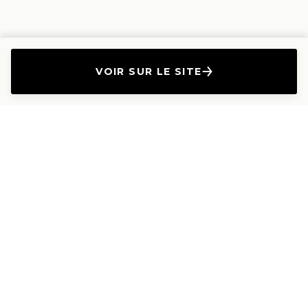
VOIR SUR LE SITE
L'Entreprise
Les Produits
A propos
Canapés droits
Nous contacter
Canapés convertibles
Travailler avec nous
Canapés d'angle
Presse et Partenariat
Canapés modulables
Mention de l'annonceur
Canapés relax