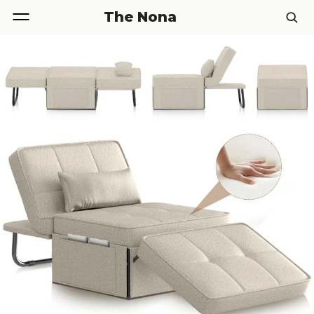
The Nona