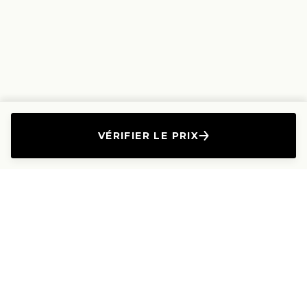
VÉRIFIER LE PRIX
L'Entreprise
Les Produits
A propos
Canapés droits
Nous contacter
Canapés convertibles