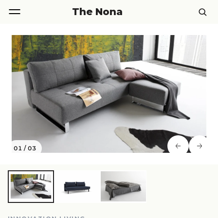
The Nona
01
/
03