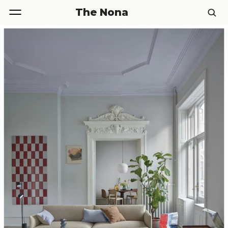
The Nona