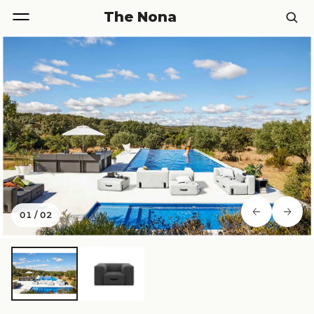
The Nona
01
/
02