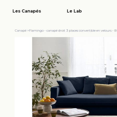
Les Canapés
Le Lab
Canapé
>
Flamingo - canapé droit 3 places convertible en velours - B