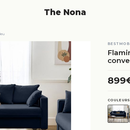
The Nona
leu
BESTMOB
Flami
conver
899
COULEURS