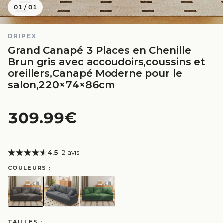
01
/
01
DRIPEX
Grand Canapé 3 Places en Chenille
Brun gris avec accoudoirs,coussins et
oreillers,Canapé Moderne pour le
salon,220×74×86cm
309.99€
4.5
· 2 avis
COULEURS :
TAILLES :