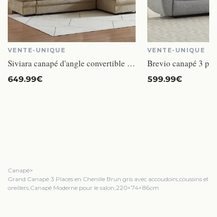
VENTE-UNIQUE
VENTE-UNIQUE
Siviara canapé d'angle convertible réversible 4 places tissu chenille beige
649.99€
599.99€
Canapé
>
Grand Canapé 3 Places en Chenille Brun gris avec accoudoirs,coussins et
oreillers,Canapé Moderne pour le salon,220×74×86cm