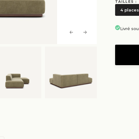
TAILLES :
4 places
Livré so