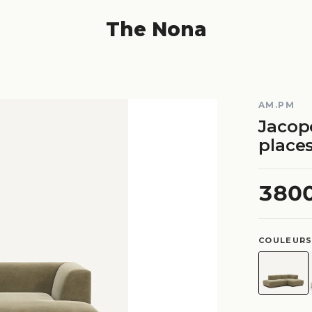
The Nona
AM.PM
Jacop
places
380
COULEURS