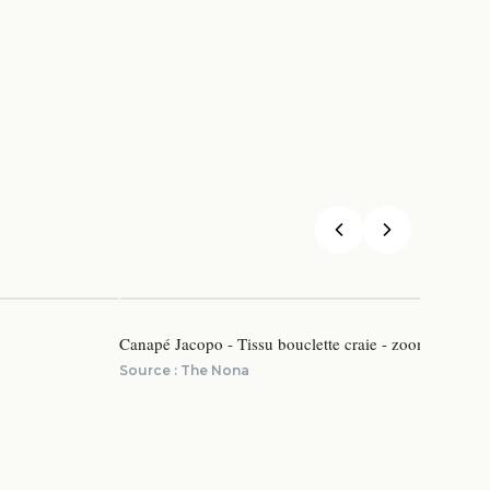
Canapé Jacopo - Tissu bouclette craie - zoom sur le do
Source :
The Nona