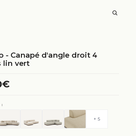
o - Canapé d'angle droit 4
 lin vert
0€
 :
+ 5