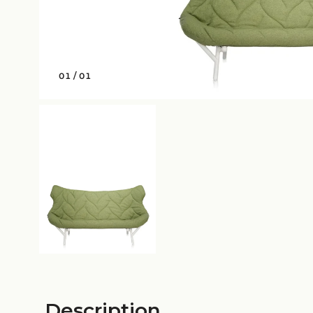
01
/
01
Description