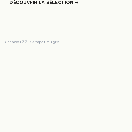
DÉCOUVRIR LA SÉLECTION
→
Canapé
>
L37 - Canapé tissu gris