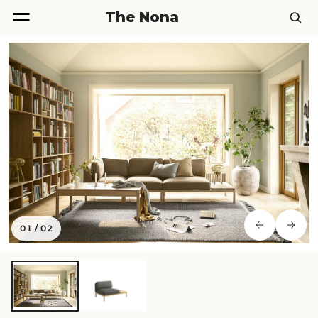
The Nona
01
/
02