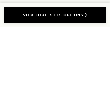
VOIR TOUTES LES OPTIONS
L'Entreprise
Les Produits
A propos
Canapés droits
Nous contacter
Canapés convertibles
Travailler avec nous
Canapés d'angle
Presse et Partenariat
Canapés modulables
Mention de l'annonceur
Canapés relax
Le Lab
Les Dossiers