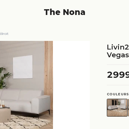
The Nona
/droit
Livin
Vegas 
299
COULEURS