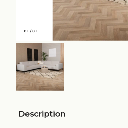
01
/
01
Description