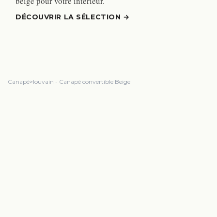
beige pour votre intérieur.
DÉCOUVRIR LA SÉLECTION
→
Canapé
>
louvain - Canapé convertible Beige