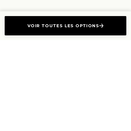
VOIR TOUTES LES OPTIONS
L'Entreprise
Les Produits
A propos
Canapés droits
Nous contacter
Canapés convertibles
Travailler avec nous
Canapés d'angle
Presse et Partenariat
Canapés modulables
Mention de l'annonceur
Canapés relax