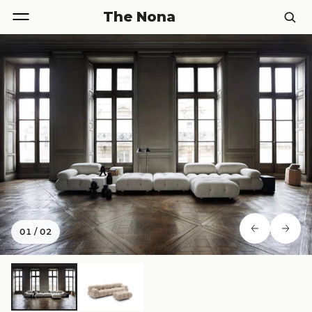
The Nona
01
/
02