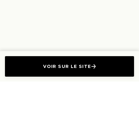
VOIR SUR LE SITE
L'Entreprise
Les Produits
A propos
Canapés droits
Nous contacter
Canapés convertibles