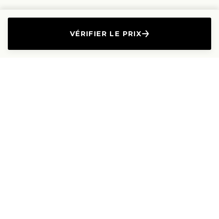
VÉRIFIER LE PRIX
L'Entreprise
Les Produits
A propos
Canapés droits
Nous contacter
Canapés convertibles
Travailler avec nous
Canapés d'angle
Presse et Partenariat
Canapés modulables
Mention de l'annonceur
Canapés relax
Le Lab
Les Dossiers