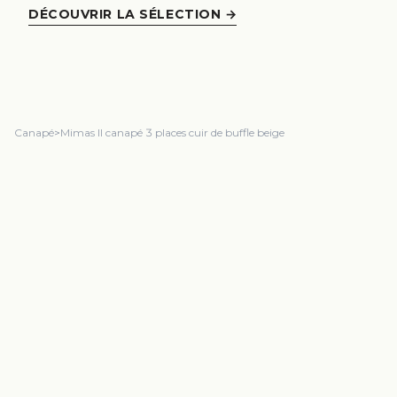
DÉCOUVRIR LA SÉLECTION
→
Canapé
>
Mimas II canapé 3 places cuir de buffle beige