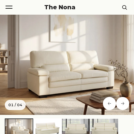
The Nona
01
/
04