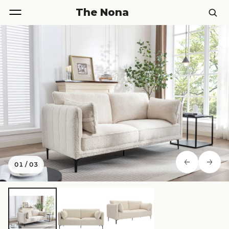
The Nona
01
/
03