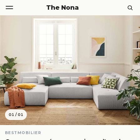
The Nona
01
/
01
BESTMOBILIER