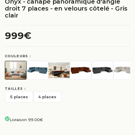
Onyx - canapé panoramique d'angle
droit 7 places - en velours côtelé - Gris
clair
999€
COULEURS :
TAILLES :
5 places
4 places
Livraison 99.00€