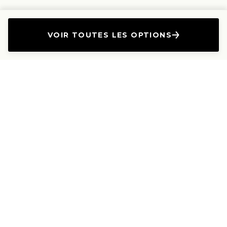
VOIR TOUTES LES OPTIONS
L'Entreprise
Les Produits
A propos
Canapés droits
Nous contacter
Canapés convertibles
Travailler avec nous
Canapés d'angle
Presse et Partenariat
Canapés modulables
Mention de l'annonceur
Canapés relax
Le Lab
Les Dossiers