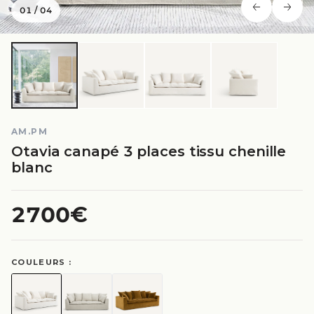
01
/
04
AM.PM
Otavia canapé 3 places tissu chenille
blanc
2700€
COULEURS :