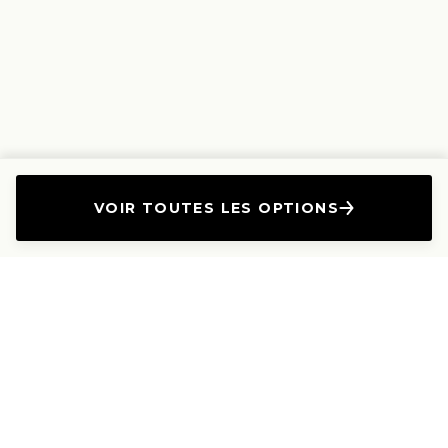
VOIR TOUTES LES OPTIONS
L'Entreprise
Les Produits
A propos
Canapés droits
Nous contacter
Canapés convertibles