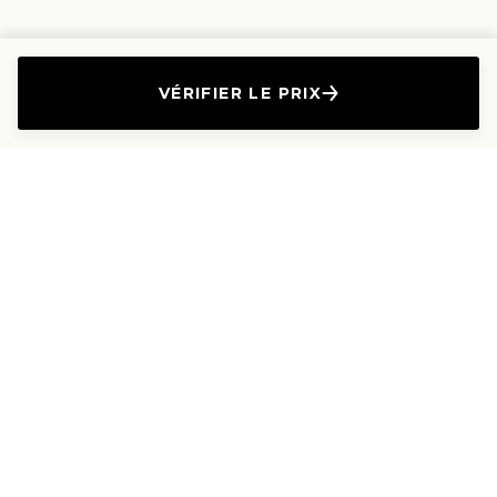
VÉRIFIER LE PRIX
L'Entreprise
Les Produits
A propos
Canapés droits
Nous contacter
Canapés convertibles
Travailler avec nous
Canapés d'angle
Presse et Partenariat
Canapés modulables
Mention de l'annonceur
Canapés relax