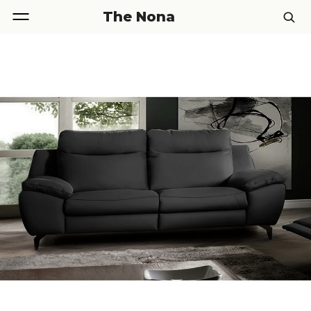
The Nona