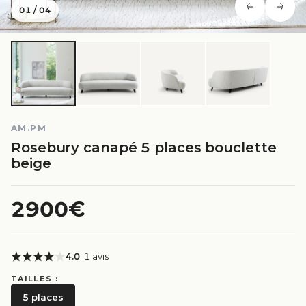
01
/
04
AM.PM
Rosebury canapé 5 places bouclette
beige
2900€
4.0
· 1 avis
TAILLES :
5 places