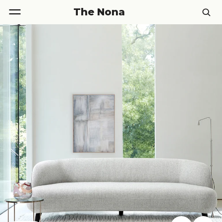
The Nona