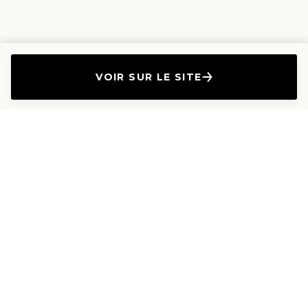
VOIR SUR LE SITE
L'Entreprise
Les Produits
A propos
Canapés droits
Nous contacter
Canapés convertibles
Travailler avec nous
Canapés d'angle
Presse et Partenariat
Canapés modulables
Mention de l'annonceur
Canapés relax