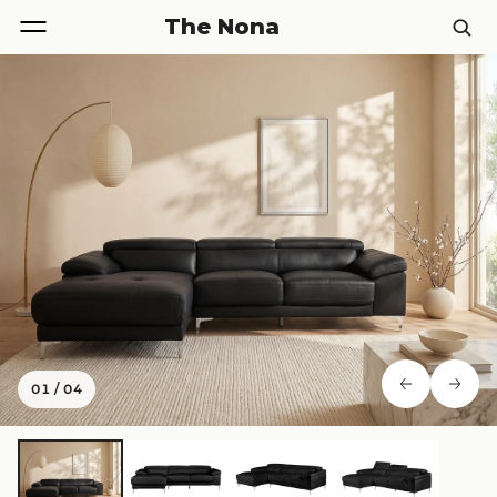
The Nona
01
/
04