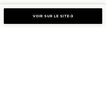
VOIR SUR LE SITE
L'Entreprise
Les Produits
A propos
Canapés droits
Nous contacter
Canapés convertibles
Travailler avec nous
Canapés d'angle
Presse et Partenariat
Canapés modulables
Mention de l'annonceur
Canapés relax
Le Lab
Les Dossiers