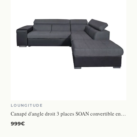
LOUNGITUDE
Canapé d'angle droit 3 places SOAN convertible en simili et tissu - Gris / Noir - L262 x P220 x H76cm - LOUNGITUDE
999€