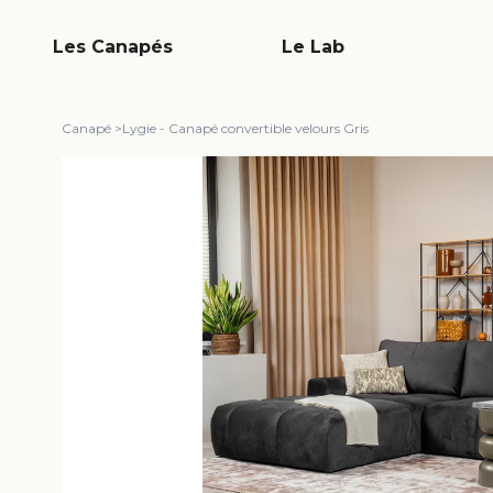
Les Canapés
Le Lab
Canapé
>
Lygie - Canapé convertible velours Gris