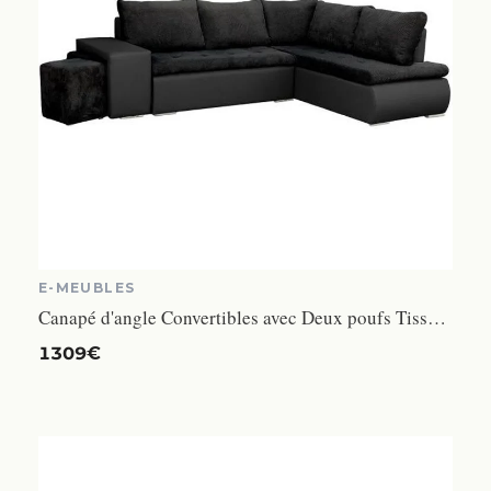
E-MEUBLES
Canapé d'angle Convertibles avec Deux poufs Tissu + Simili Cuir BELGRAD (Noir, Canapé d'angle Droit)
1309€