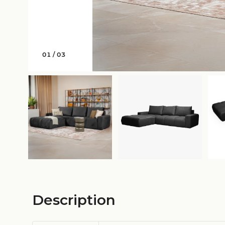
01
/
03
Description