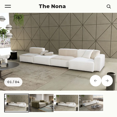
The Nona
01
/
04