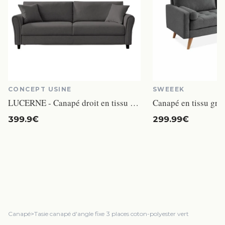
CONCEPT USINE
SWEEEK
LUCERNE - Canapé droit en tissu 4 places gris foncé
399.9€
299.99€
Canapé
>
Tasie canapé d'angle fixe 3 places coton-polyester vert