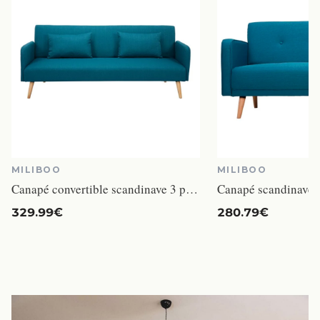
MILIBOO
MILIBOO
Canapé convertible scandinave 3 places en tissu bleu canard et bois clair LULA
329.99€
280.79€