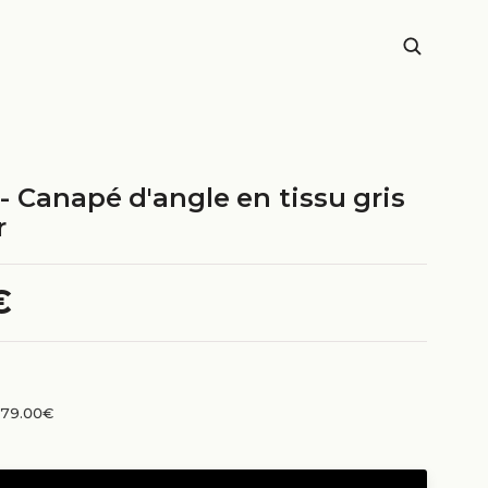
 Canapé d'angle en tissu gris
r
€
n 79.00€