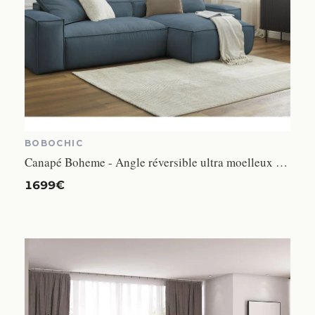
BOBOCHIC
Canapé Boheme - Angle réversible ultra moelleux velours côtelé bleu réversible 3 places
1699€