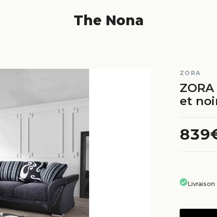
The Nona
ZORA
ZORA -
et noi
839
Livraiso