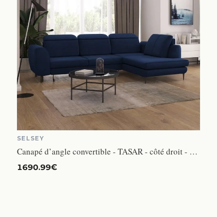
SELSEY
Canapé d’angle convertible - TASAR - côté droit - bleu marine - 211x126 cm - en velours - style moderne
1690.99€