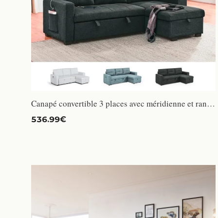
Canapé convertible 3 places avec méridienne et rangement USB-C bibliothèque Civis - Noir
536.99€