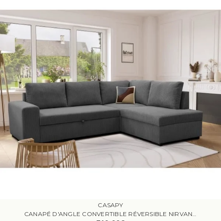
CASAPY
CANAPÉ D'ANGLE CONVERTIBLE RÉVERSIBLE NIRVANA 4 À 5 PLACES - TISSU VELOURS CÔTELÉ ANTHRACITE - COFFRE DE RANGEMENT - L247 X P 183 X