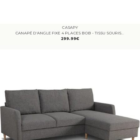
CASAPY
CANAPÉ D'ANGLE FIXE 4 PLACES BOB - TISSU SOURIS - RÉVERSIBLE - L 197 X P 117 X H 65 CM
299.99€