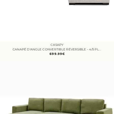
CASAPY
CANAPÉ D'ANGLE CONVERTIBLE RÉVERSIBLE - 4/5 PLACES - KELIO - TISSU GRIS - 3 TÉTIÈRES - 245 X 184 X 77/87 CM
699.99€