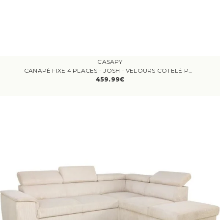
CASAPY
CANAPÉ FIXE 4 PLACES - JOSH - VELOURS COTELÉ PERLE - 241 X 86 X 88 CM
459.99€