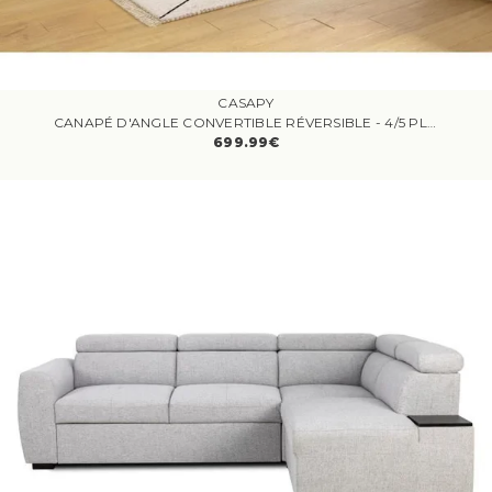
CASAPY
CANAPÉ D'ANGLE CONVERTIBLE RÉVERSIBLE - 4/5 PLACES - KELIO - TISSU BEIGE - 3 TÉTIÈRES - 245 X 184 X 77/87 CM
699.99€