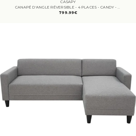
CASAPY
CANAPÉ D'ANGLE RÉVERSIBLE - 4 PLACES - CANDY - TISSU GRIS CLAIR - COFFRE - 297 X 148 X 85 CM - CASAPY
799.99€