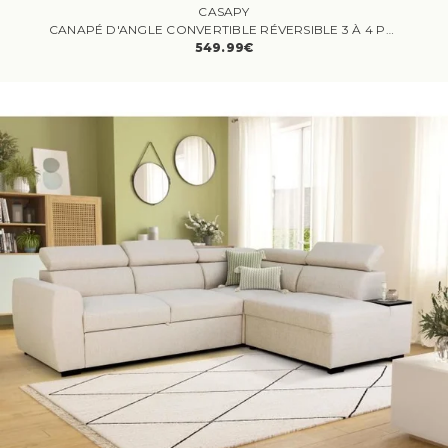
CASAPY
CANAPÉ D'ANGLE CONVERTIBLE RÉVERSIBLE 3 À 4 PLACES - PHARELL - TISSU ANTHRACITE - COFFRE DE RANGEMENT - L 224 X P 155 X H 85 CM
549.99€