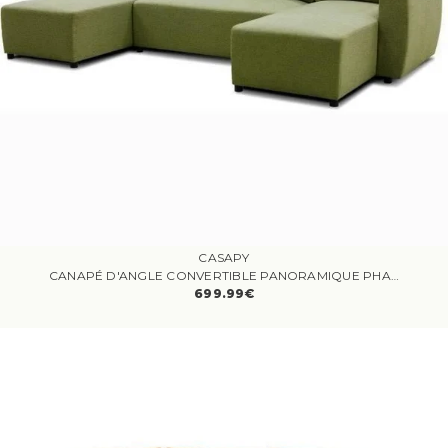
CASAPY
CANAPÉ D'ANGLE CONVERTIBLE PANORAMIQUE PHARELL 5/6 PLACES - TISSU OLIVE - COFFRE DE RANGEMENT - L297 X P155 X H85 CM
699.99€