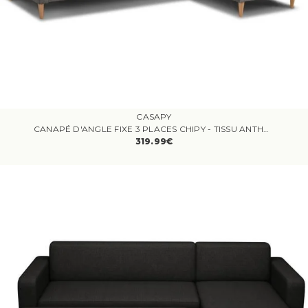
CASAPY
CANAPÉ D'ANGLE FIXE 3 PLACES CHIPY - TISSU ANTHRACITE - RÉVERSIBLE - L 192 X P 137 X H 82 CM - PIEDS NOIR
319.99€