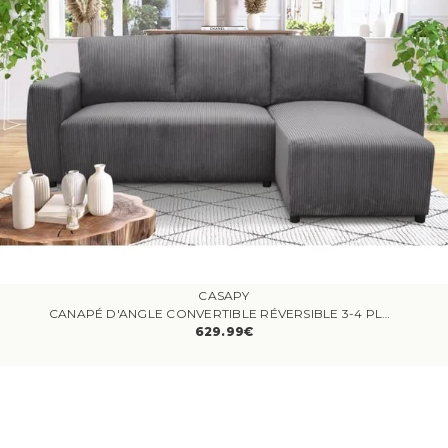
CASAPY
CANAPÉ D'ANGLE CONVERTIBLE RÉVERSIBLE 3-4 PLACES PHARELL - VELOURS CÔTELÉ ANTHRACITE - COFFRE DE RANGEMENT - L224 X P155 X H85 CM
629.99€