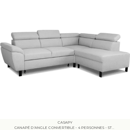
CASAPY
CANAPÉ D'ANGLE CONVERTIBLE - 4 PERSONNES - STAN - TISSU SOURIS - 3 TÉTIÈRES - RÉVERSIBLE - 243 X 92 X 184 CM