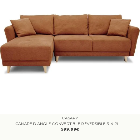
CASAPY
CANAPÉ D'ANGLE CONVERTIBLE RÉVERSIBLE 3-4 PLACES CLAUDIUS - TISSU TERRACOTTA - COFFRE DE RANGEMENT - L 244 X P 158 X H 95 CM
599.99€