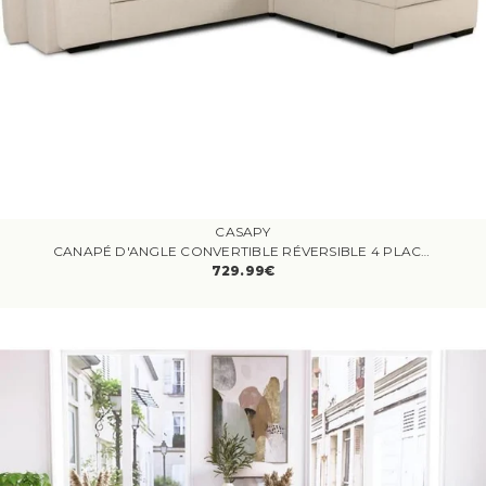
CASAPY
CANAPÉ D'ANGLE CONVERTIBLE RÉVERSIBLE 4 PLACES MITCHELL - TISSU BEIGE - L 247 X P 91 X H 205 CM - COFFRE DE RANGEMENT
729.99€