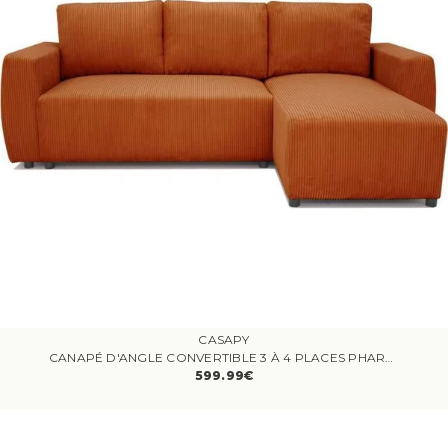
CASAPY
CANAPÉ D'ANGLE CONVERTIBLE 3 À 4 PLACES PHARELL - TISSU VELOURS COTELÉ TERRACOTTA - RÉVERSIBLE - L 224 X P 155 X H 85 CM
599.99€