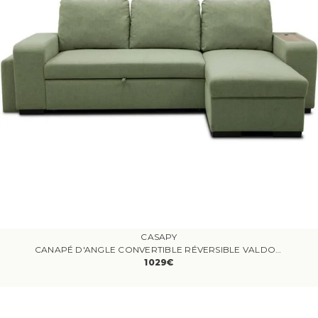
CASAPY
CANAPÉ D'ANGLE CONVERTIBLE RÉVERSIBLE VALDO 3 À 4 PLACES - TISSU NEVE SAUGE - TABLETTE AVEC USB - COFFRE + POUF - L247XP143XH86 CM
1029€