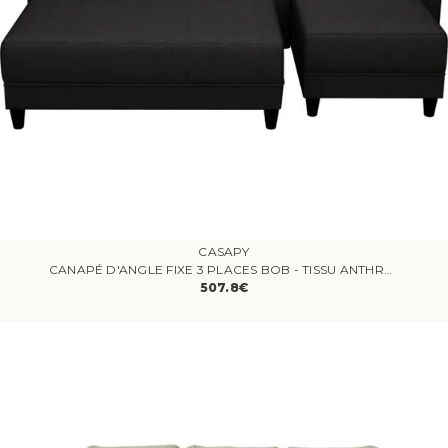
CASAPY
CANAPÉ D'ANGLE FIXE 3 PLACES BOB - TISSU ANTHRACITE - BANC - L 197 X P 138 X H 65 CM
507.8€