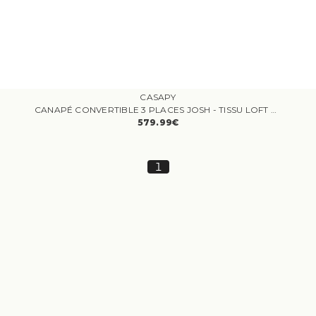
CASAPY
CANAPÉ CONVERTIBLE 3 PLACES JOSH - TISSU LOFT OLIVE - COFFRE DE RANGEMENT - L 239 X P 117 X H 65 CM
579.99€
1