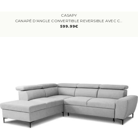
CASAPY
CANAPÉ D'ANGLE CONVERTIBLE REVERSIBLE AVEC COFFRE - 4 PERSONNES - VICOMTE - TISSU GRIS - 237 X 76/88 X 167 CM
599.99€