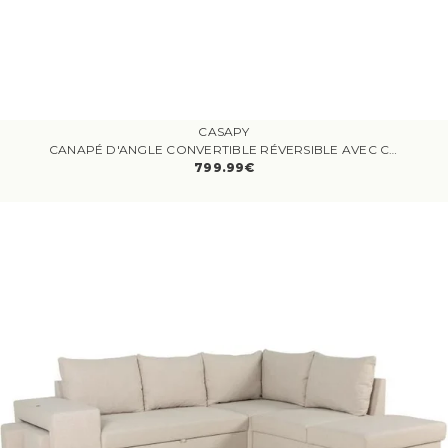
CASAPY
CANAPÉ D'ANGLE CONVERTIBLE RÉVERSIBLE AVEC COFFRE - 5 PLACES - KASIMIR - TISSU GRIS - 258 X 79/98 X 219 CM
799.99€