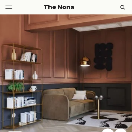
The Nona