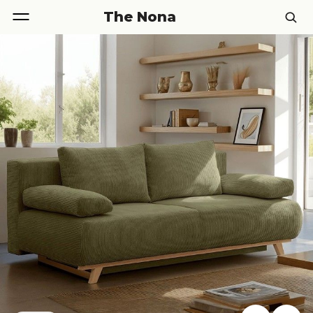
The Nona