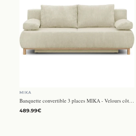
MIKA
Banquette convertible 3 places MIKA - Velours côtelé Beige - Coffre de rangement - L 192 x H 84 x P 93 cm
489.99€