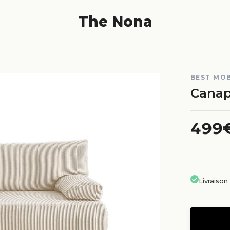
The Nona
BEST MOB
Canap
499
Livraiso