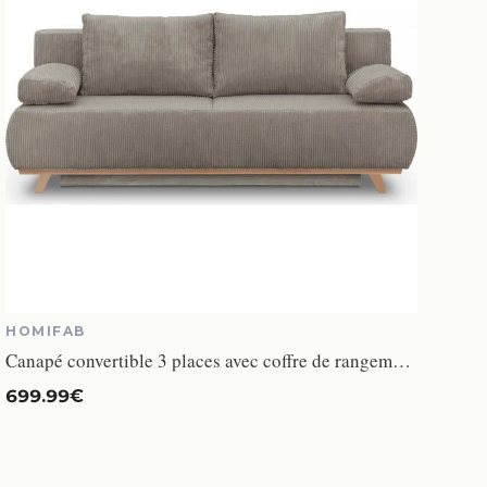
HOMIFAB
Canapé convertible 3 places avec coffre de rangement en velours côtelé taupe - Laria New
699.99€