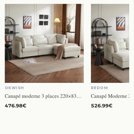
OKWISH
REDOM
Canapé moderne 3 places 220×83×81cm - OKWISH - Canapé d'angle en L avec repose-pieds - Lin beige
476.98€
526.99€