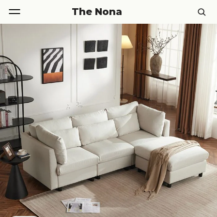
The Nona