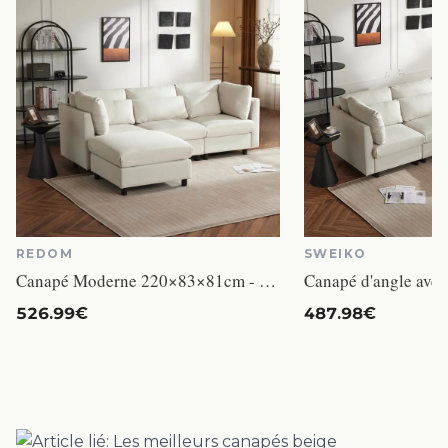
REDOM
SWEIKO
Canapé Moderne 220×83×81cm - REDOM - Lin beige - Canapé D'Angle En L 3 Places Avec Repose-pieds
526.99€
487.98€