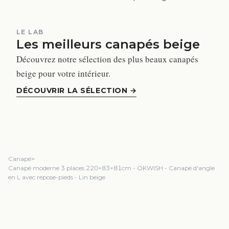
LE LAB
Les meilleurs canapés beige
Découvrez notre sélection des plus beaux canapés
beige pour votre intérieur.
DÉCOUVRIR LA SÉLECTION
→
Canapé
>
Canapé moderne 3 places 220×83×81cm - OKWISH - Canapé d'angle
en L avec repose-pieds - Lin beige