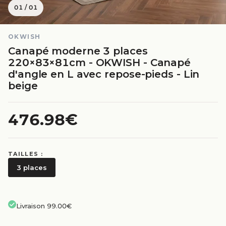
01
/
01
OKWISH
Canapé moderne 3 places
220×83×81cm - OKWISH - Canapé
d'angle en L avec repose-pieds - Lin
beige
476.98€
TAILLES :
3 places
Livraison 99.00€