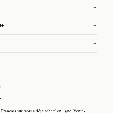
lé ?
E
.
 Français sur trois a déjà acheté en ligne, Vente-