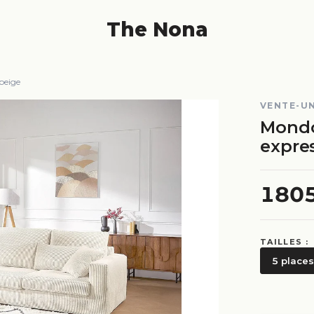
The Nona
beige
VENTE-U
Mondo
expres
180
TAILLES :
5 places