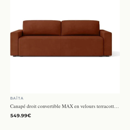
BAÏTA
Canapé droit convertible MAX en velours terracotta 3 places - Coffre de rangement - BAÏTA
549.99€