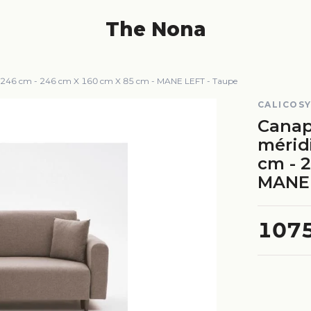
The Nona
u L246 cm - 246 cm X 160 cm X 85 cm - MANE LEFT - Taupe
CALICOS
Canap
mérid
cm - 
MANE 
107