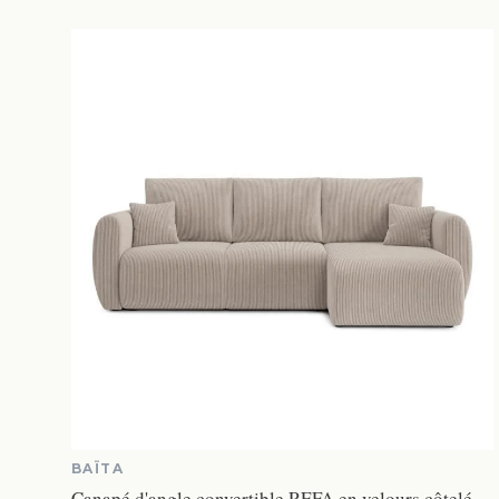
BAÏTA
Canapé d'angle convertible REFA en velours côtelé grège 4 places - Réversible - Coffre de rangement - BAÏTA