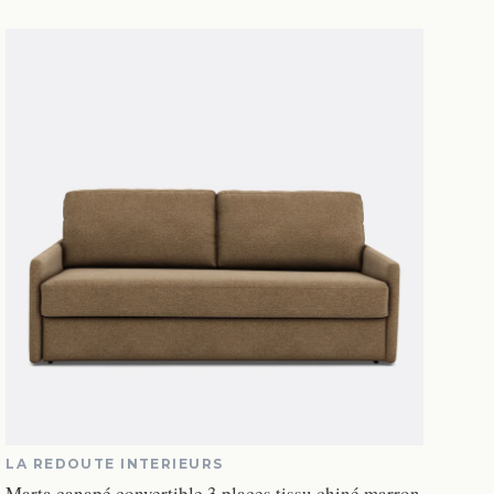
LA REDOUTE INTERIEURS
Marta canapé convertible 3 places tissu chiné marron