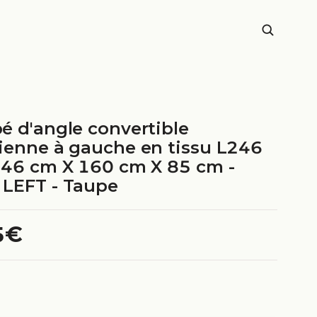
Y
é d'angle convertible
ienne à gauche en tissu L246
246 cm X 160 cm X 85 cm -
LEFT - Taupe
5€