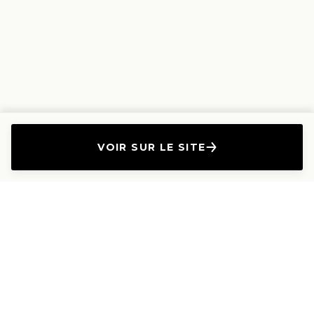
VOIR SUR LE SITE
L'Entreprise
Les Produits
A propos
Canapés droits
Nous contacter
Canapés convertibles