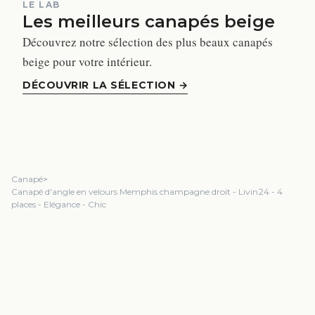
LE LAB
Les meilleurs canapés beige
Découvrez notre sélection des plus beaux canapés
beige pour votre intérieur.
DÉCOUVRIR LA SÉLECTION
→
Canapé
>
Canapé d'angle en velours Memphis champagne droit - Livin24 - 4
places - Elégance - Chic