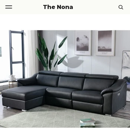
The Nona