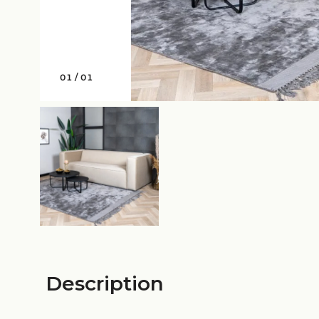
01
/
01
Description