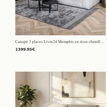
Canapé 3 places Livin24 Memphis en tissu chenille blanc - Style scandinave et moderne - Confort ferme
1399.95€