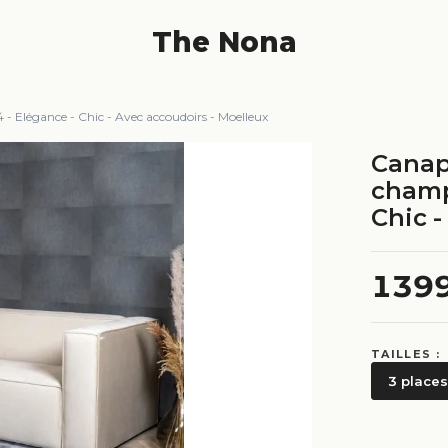
The Nona
 Elégance - Chic - Avec accoudoirs - Moelleux
Canap
champ
Chic -
139
TAILLES :
3 places